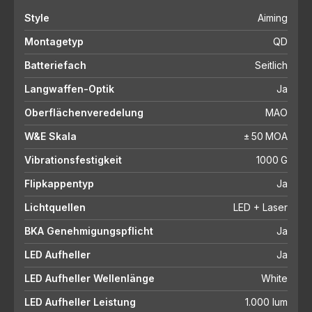
Style
Aiming
Montagetyp
QD
Batteriefach
Seitlich
Langwaffen-Optik
Ja
Oberflächenveredelung
MAO
W&E Skala
± 50 MOA
Vibrationsfestigkeit
1000 G
Flipkappentyp
Ja
Lichtquellen
LED + Laser
BKA Genehmigungspflicht
Ja
LED Aufheller
Ja
LED Aufheller Wellenlänge
White
LED Aufheller Leistung
1.000 lum